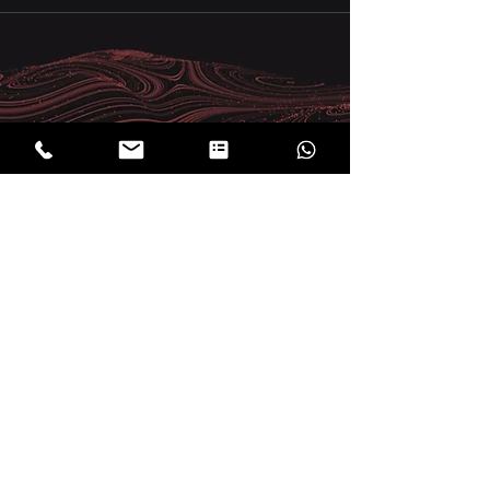
Nous nous intégrons à votre
écosystème
Nous ne sommes pas seulement un
fournisseur informatique. Nous sommes
votre partenaire, vos oreilles, vos yeux.