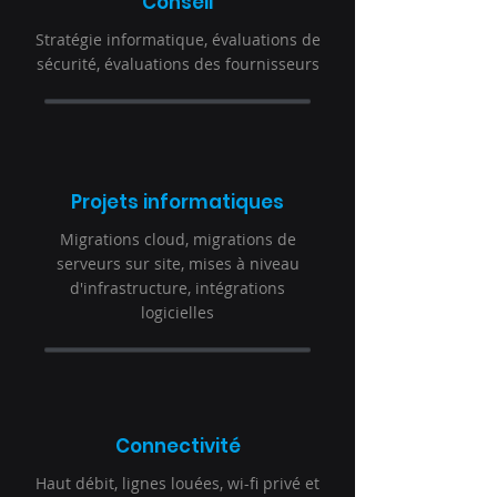
Conseil
Stratégie informatique, évaluations de
sécurité, évaluations des fournisseurs
Projets
informatiques
Migrations cloud, migrations de
serveurs sur site, mises à niveau
d'infrastructure, intégrations
logicielles
Connectivité
Haut débit, lignes louées, wi-fi privé et