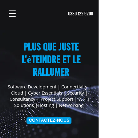
0330 122 9200
Plus que JUSTE
l'éteindre et le
rallumer
Software Development | Connectivity |
Cloud | Cyber Essentials | Security |
Consultancy | Project Support | Wi-Fi
Solutions |Hosting | Networking
CONTACTEZ-NOUS